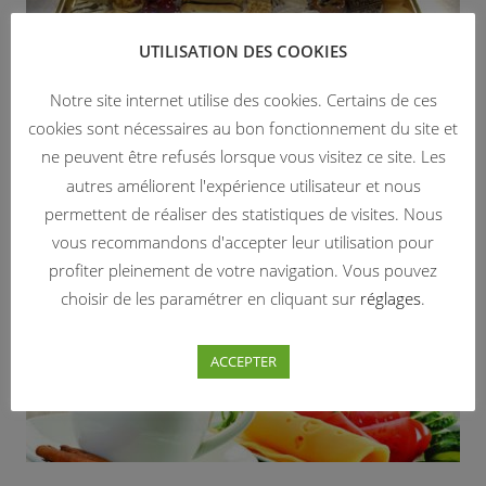
UTILISATION DES COOKIES
Notre site internet utilise des cookies. Certains de ces
cookies sont nécessaires au bon fonctionnement du site et
ne peuvent être refusés lorsque vous visitez ce site. Les
Plateau douceurs mignardises – 50 pièces
autres améliorent l'expérience utilisateur et nous
50,00
€
permettent de réaliser des statistiques de visites. Nous
TTC (
47,39
€
HT)
vous recommandons d'accepter leur utilisation pour
profiter pleinement de votre navigation. Vous pouvez
ÉPUISÉ
choisir de les paramétrer en cliquant sur
réglages
.
ACCEPTER