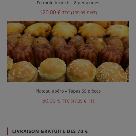
Formule brunch – 8 personnes
120,00
€
TTC (
109,09
€
HT)
Plateau apéro – Tapas 55 pièces
50,00
€
TTC (
47,39
€
HT)
LIVRAISON GRATUITE DÈS 70 €