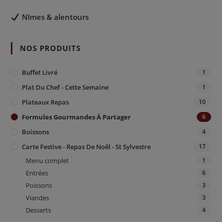
Nîmes & alentours
NOS PRODUITS
Buffet Livré
1
Plat Du Chef - Cette Semaine
1
Plateaux Repas
10
Formules Gourmandes À Partager
6
Boissons
4
Carte Festive - Repas De Noêl - St Sylvestre
17
Menu complet
1
Entrées
6
Poissons
3
Viandes
3
Desserts
4