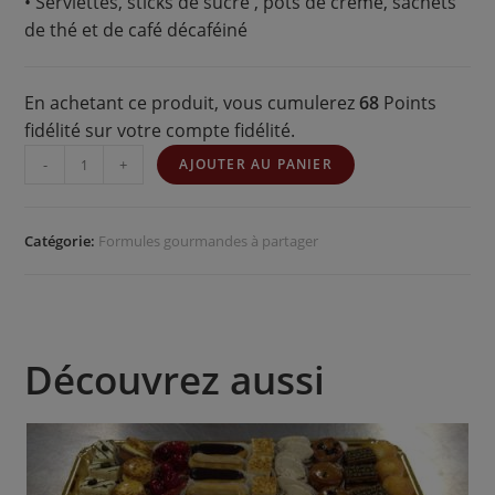
• Serviettes, sticks de sucre , pots de crème, sachets
de thé et de café décaféiné
En achetant ce produit, vous cumulerez
68
Points
fidélité sur votre compte fidélité.
-
+
AJOUTER AU PANIER
Catégorie:
Formules gourmandes à partager
Découvrez aussi